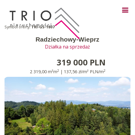
Symbol oferty:
TRI-GS-1807
Radziechowy-Wieprz
Działka na sprzedaż
319 000 PLN
2
2
2 319,00 m²m
| 137,56 zł/m² PLN/m