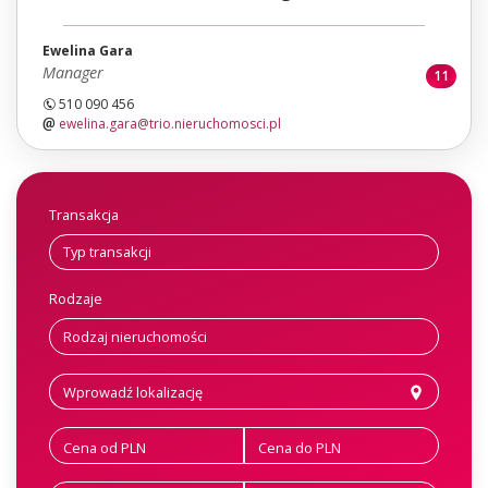
Ewelina Gara
Manager
11
510 090 456
ewelina.gara@trio.nieruchomosci.pl
Transakcja
Rodzaje
Cena od PLN
Cena do PLN