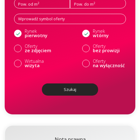
2
2
Pow. od m
Pow. do m
Rynek
Rynek
pierwotny
wtórny
Oferty
Oferty
ze zdjęciem
bez prowizji
Wirtualna
Oferty
wizyta
na wyłączność
Szukaj
Nota prawna