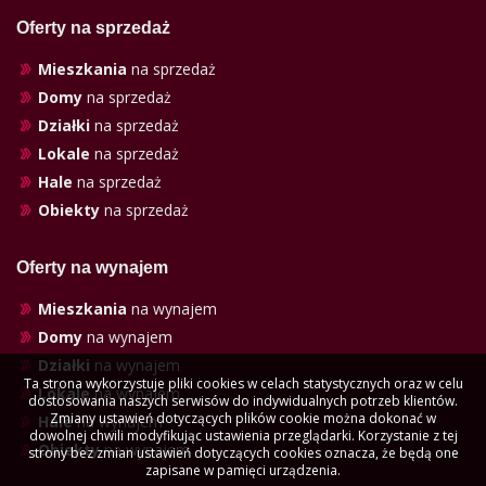
Oferty na sprzedaż
Mieszkania
na sprzedaż
Domy
na sprzedaż
Działki
na sprzedaż
Lokale
na sprzedaż
Hale
na sprzedaż
Obiekty
na sprzedaż
Oferty na wynajem
Mieszkania
na wynajem
Domy
na wynajem
Działki
na wynajem
Ta strona wykorzystuje pliki cookies w celach statystycznych oraz w celu
Lokale
na wynajem
dostosowania naszych serwisów do indywidualnych potrzeb klientów.
Zmiany ustawień dotyczących plików cookie można dokonać w
Hale
na wynajem
dowolnej chwili modyfikując ustawienia przeglądarki. Korzystanie z tej
Obiekty
na wynajem
strony bez zmian ustawień dotyczących cookies oznacza, że będą one
zapisane w pamięci urządzenia.