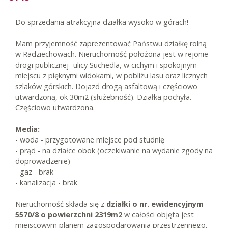
Do sprzedania atrakcyjna działka wysoko w górach!
Mam przyjemność zaprezentować Państwu działkę rolną
w Radziechowach. Nieruchomość położona jest w rejonie
drogi publicznej- ulicy Suchedla, w cichym i spokojnym
miejscu z pięknymi widokami, w pobliżu lasu oraz licznych
szlaków górskich. Dojazd drogą asfaltową i częściowo
utwardzoną, ok 30m2 (służebność). Działka pochyła.
Częściowo utwardzona.
Media:
- woda - przygotowane miejsce pod studnię
- prąd - na działce obok (oczekiwanie na wydanie zgody na
doprowadzenie)
- gaz - brak
- kanalizacja - brak
Nieruchomość składa się z
działki o nr. ewidencyjnym
5570/8 o powierzchni 2319m2
w całości objęta jest
miejscowym planem zagospodarowania przestrzennego,